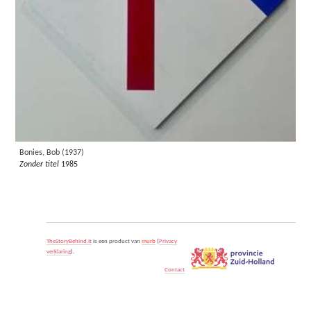
Bonies, Bob (1937)
Zonder titel
1985
TheStoryBehind.It
is een product van
murb
(
Privacy
verklaring
).
Contact