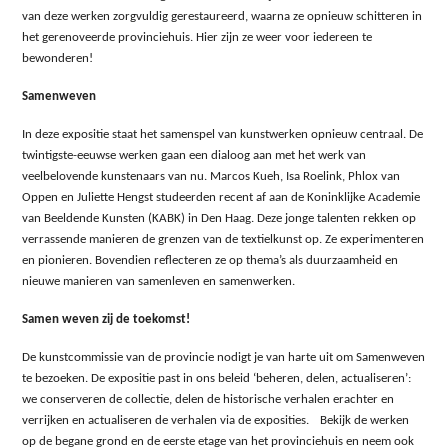
van deze werken zorgvuldig gerestaureerd, waarna ze opnieuw schitteren in
het gerenoveerde provinciehuis. Hier zijn ze weer voor iedereen te
bewonderen!
Samenweven
In deze expositie staat het samenspel van kunstwerken opnieuw centraal. De
twintigste-eeuwse werken gaan een dialoog aan met het werk van
veelbelovende kunstenaars van nu. Marcos Kueh, Isa Roelink, Phlox van
Oppen en Juliette Hengst studeerden recent af aan de Koninklijke Academie
van Beeldende Kunsten (KABK) in Den Haag. Deze jonge talenten rekken op
verrassende manieren de grenzen van de textielkunst op. Ze experimenteren
en pionieren. Bovendien reflecteren ze op thema’s als duurzaamheid en
nieuwe manieren van samenleven en samenwerken.
Samen weven zij de toekomst!
De kunstcommissie van de provincie nodigt je van harte uit om Samenweven
te bezoeken. De expositie past in ons beleid ‘beheren, delen, actualiseren’:
we conserveren de collectie, delen de historische verhalen erachter en
verrijken en actualiseren de verhalen via de exposities. Bekijk de werken
op de begane grond en de eerste etage van het provinciehuis en neem ook