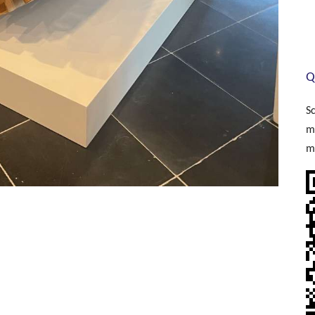
Q
S
m
m