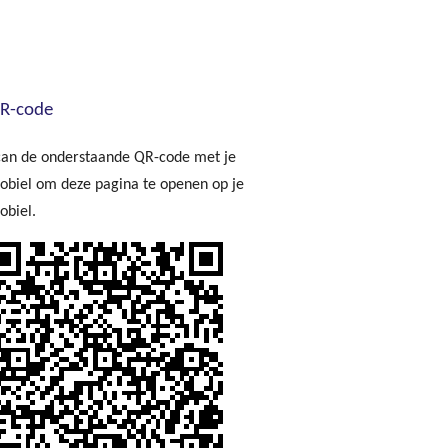
1985)
Zonder t
R-code
can de onderstaande QR-code met je
obiel om deze pagina te openen op je
obiel.