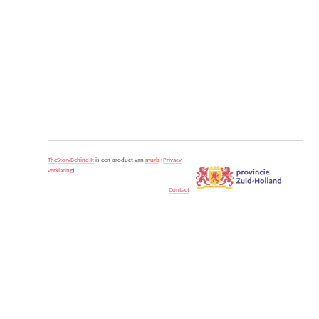
TheStoryBehind.It
is een product van
murb
(
Privacy
verklaring
).
Contact