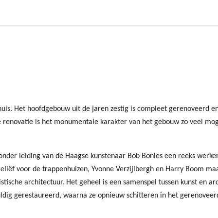
huis. Het hoofdgebouw uit de jaren zestig is compleet gerenoveerd e
 de renovatie is het monumentale karakter van het gebouw zo veel mo
 onder leiding van de Haagse kunstenaar Bob Bonies een reeks werken
reliëf voor de trappenhuizen, Yvonne Verzijlbergh en Harry Boom ma
stische architectuur. Het geheel is een samenspel tussen kunst en ar
ldig gerestaureerd, waarna ze opnieuw schitteren in het gerenoveerd