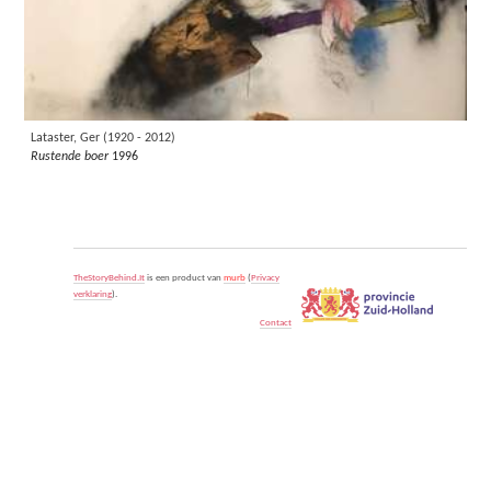
Lataster, Ger (1920 - 2012)
Rustende boer
1996
TheStoryBehind.It
is een product van
murb
(
Privacy
verklaring
).
Contact